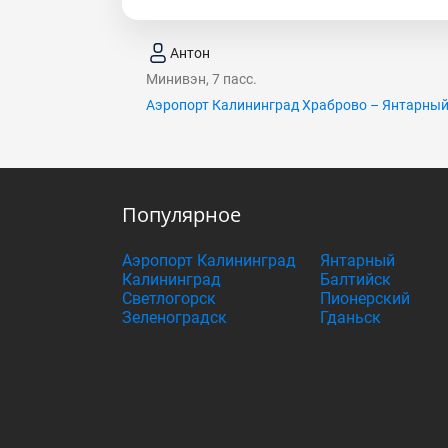
Антон
Минивэн, 7 пасс.
Аэропорт Калининград Храброво – Янтарны
Популярное
Аэропорт Калининград
Янтарный
Калининград
Балтийск
Светлогорск
Пионерский
Зеленоградск
Гданьск