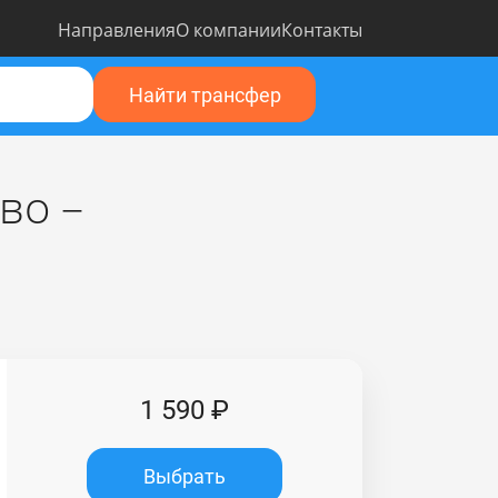
Направления
О компании
Контакты
Найти трансфер
во –
1 590 ₽
Выбрать